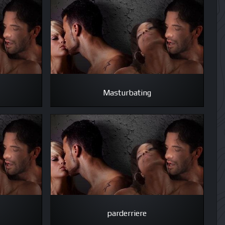
Masturbating
parderriere