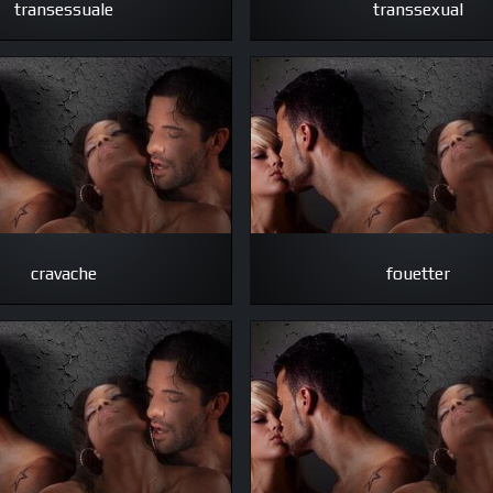
transessuale
transsexual
cravache
fouetter