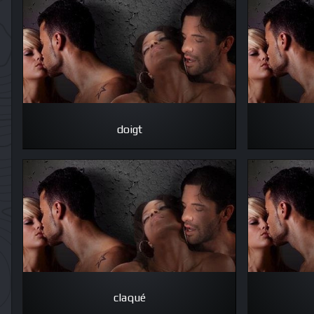
doigt
claqué