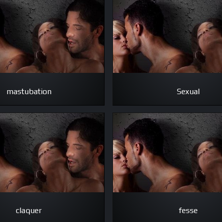
mastubation
Sexual
claquer
fesse