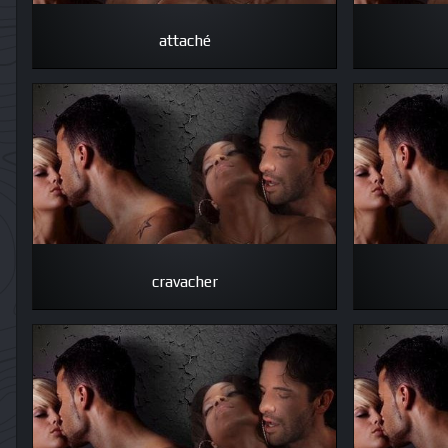
attaché
cravacher