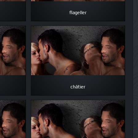
flageller
châtier