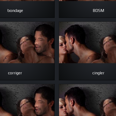
bondage
BDSM
corriger
cingler