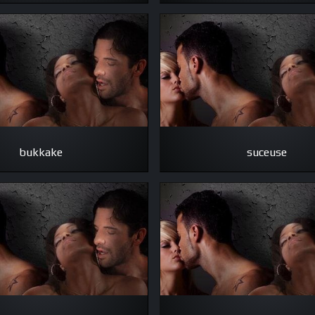
bukkake
suceuse