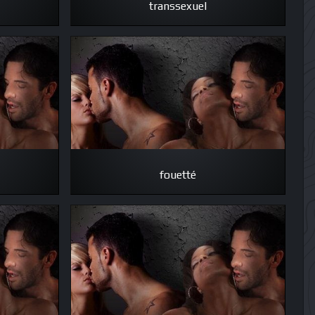
transsexuel
fouetté